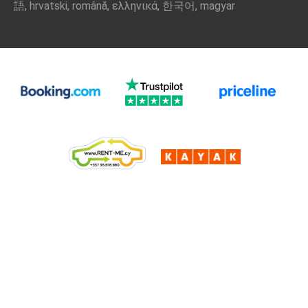
語, hrvatski, română, ελληνικά, 한국어, magyar