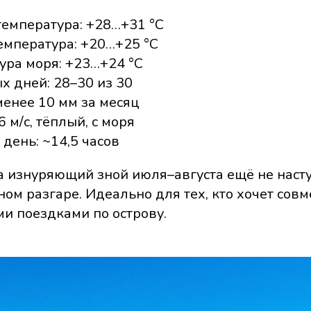
 температура: +28…+31 °C
емпература: +20…+25 °C
ура моря: +23…+24 °C
х дней: 28–30 из 30
 менее 10 мм за месяц
6 м/с, тёплый, с моря
 день: ~14,5 часов
да изнуряющий зной июля–августа ещё не наст
ном разгаре. Идеально для тех, кто хочет совм
ми поездками по острову.