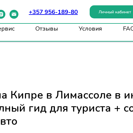
+357 956-189-80
Личный кабинет
ервис
Отзывы
Условия
FA
на Кипре в Лимассоле в 
лный гид для туриста + с
авто