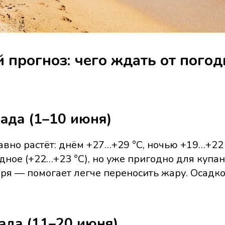
 прогноз: чего ждать от погод
ада (1–10 июня)
авно растёт: днём +27…+29 °C, ночью +19…+22
ное (+22…+23 °C), но уже пригодно для купан
оря — помогает легче переносить жару. Осадк
ада (11–20 июня)