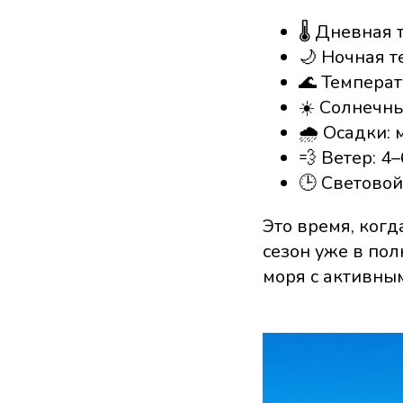
🌡️ Дневная
🌙 Ночная т
🌊 Температ
☀️ Солнечны
🌧️ Осадки:
💨 Ветер: 4–
🕒 Световой
Это время, ког
сезон уже в пол
моря с активны