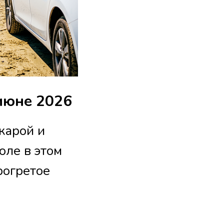
 июне 2026
жарой и
оле в этом
рогретое