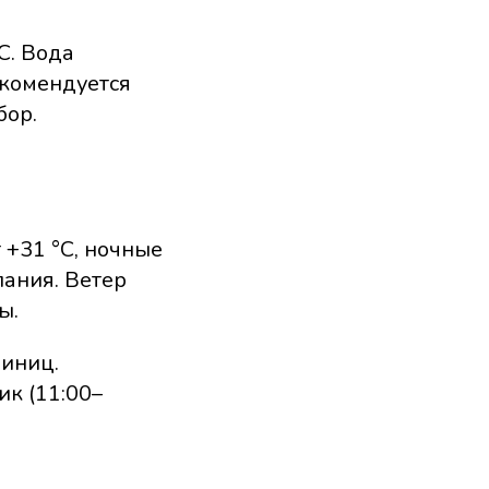
C. Вода
екомендуется
бор.
 +31 °C, ночные
ания. Ветер
ы.
диниц.
ик (11:00–