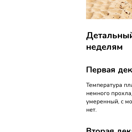
Детальный
неделям
Первая дек
Температура пл
немного прохлад
умеренный, с м
нет.
Вторая дек