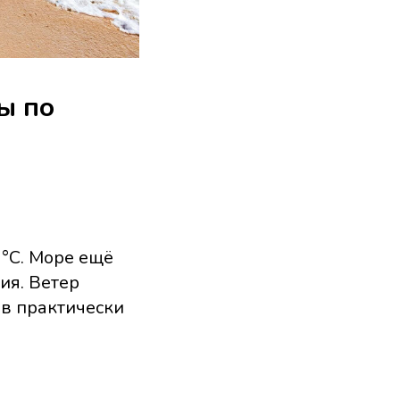
ы по
 °C. Море ещё
ия. Ветер
ов практически