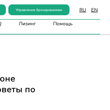
RU
EN
Управление бронированием
Q
Лизинг
Помощь
июне
оветы по