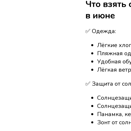
Что взять 
в июне
✅ Одежда:
Лёгкие хло
Пляжная од
Удобная обу
Лёгкая ветр
✅ Защита от сол
Солнцезащи
Солнцезащи
Панамка, к
Зонт от сол