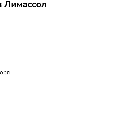
 в Лимассол
моря