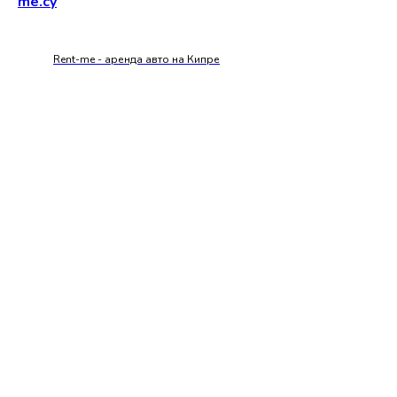
me.cy
Rent-me - аренда авто на Кипре