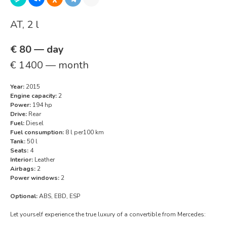
AT, 2 l
€ 80 — day
€ 1400 — month
Year:
2015
Engine capacity:
2
Power:
194 hp
Drive:
Rear
Fuel:
Diesel
Fuel consumption:
8 l per100 km
Tank:
50 l
Seats:
4
Interior:
Leather
Airbags:
2
Power windows:
2
Optional:
ABS, EBD, ESP
Let yourself experience the true luxury of a convertible from Mercedes: