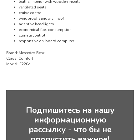
leather interior with wooden inserts
ventilated seats
cruise control
windproof sandwich roof
adaptive headlights
economical fuel consumption
climate control
responsive on-board computer
Brand: Mercedes Benz
Class: Comfort
Model: E220d
Подпишитесь на нашу
информационную
рассылку - что бы не
пропустить важное!