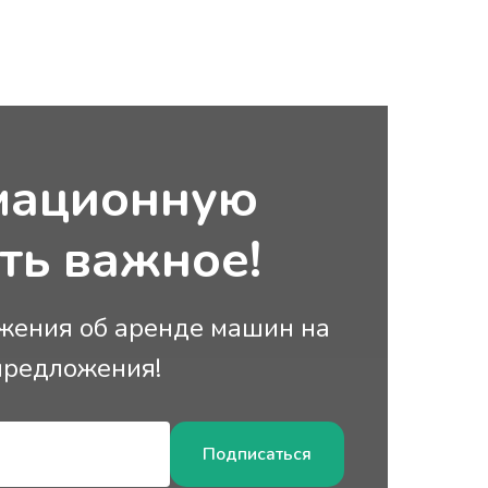
рждение
бег (Без
а)
та
мационную
ить важное!
жения об аренде машин на
предложения!
Подписаться