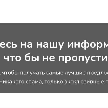
Полное покрытие.
Мгновенное подтве
(Моментальное
бронирование)
Неограниченный про
ограничения пробег
Частичная предопла
есь на нашу инфор
Новое авто
Бесплатная отмена
 что бы не пропуст
100 € в день
1600 € — месяц
, чтобы получать самые лучшие предло
 Никакого спама, только эксклюзивные 