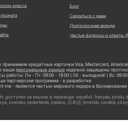
коном-класса
Блог
 проката
Связаться с нами
ены
Долгосрочная аренда
айта
Частые вопросы и ответы (
 принимаем кредитные карточки Visa, Mastercard, American
е ваши
персональные данные
надежно защищены проток
ы работы: Пн - Пт: 08:00 - 18:00 | Сб - выходной! | Вс: 08:00
ша партнерская программа - в разработке
nt-me - является частью мирового лидера в бронировании 
йт доступен на языках в переводе: español, français, polski, d
rkçe, svenska, nederlands, italiano, 日本語, hrvatski, română, ε