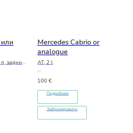
 или
Mercedes Cabrio or
analogue
 л, задний
AT, 2 l
 - дизель
ство
€ 100 — day
100
€
 мест: 4
€ 1600 — month
Подробнее
Забронировать
ьная
щита -