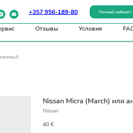
+357 956-189-80
Личный кабинет
ервис
Отзывы
Условия
FA
ранжевый
Nissan Micra (March) или 
Nissan
40
€