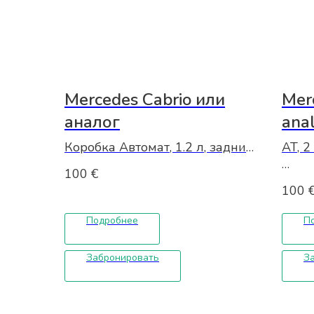
Mercedes Cabrio или
Mer
аналог
ana
Коробка Автомат, 1.2 л, задний
AT, 2 
привод, тип топлива - дизель
100
€
Кондиционер,Количество
€ 10
100
дверей: 2, Количество мест: 4
€ 16
Подробнее
П
Без депозита
Год выпуска:
2015
Забронировать
З
Страховка: Минимальная
защита - Базовая защита -