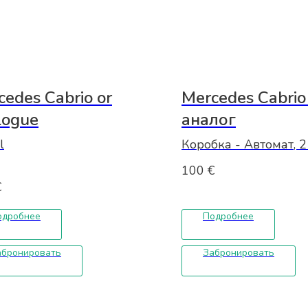
cedes Cabrio or
Mercedes Cabrio
logue
аналог
l
Коробка - Автомат, 2
привод, тип топлива
100
€
0 — day
Кондиционер,Количе
€
дверей: 2, Количество
00 — month
одробнее
Подробнее
Без депозита
Год выпуска:
2015
абронировать
Забронировать
Страховка: Минимал
защита - Базовая за