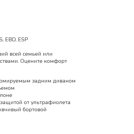
, EBD, ESP
ий всей семьей или
ствами. Оцените комфорт
ормируемым задним диваном
ъемом
алоне
с защитой от ультрафиолета
ывчивый бортовой