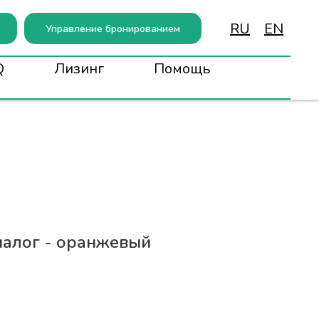
RU
EN
Управление бронированием
Q
Лизинг
Помощь
аналог - оранжевый