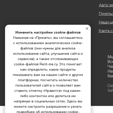
Авто э
Пункты
Наши ц
Карта с
Изменить настройки cookie-файлов
Нажимая на «Принять», вы соглашаетесь
с использованием аналитических cookie-
файлов (они нужны для анализа
использования сайта, улучшения сайта и
Мы
сервисов), а также отслеживающих
Вс
cookie-файлов Rent-me.cy. Это помогает
Час
нам определить, какие продукты
На
показывать вам на нашем сайте и других
Re
платформах, посчитать количество
пользователей сайта и позволяет вам
Са
tü
ставить отметку «Нравится» под каким-
либо контентом или делиться им
напрямую в социальных сетях. Здесь вы
можете настроить разрешения и узнать
подробнее об использовании cookie-