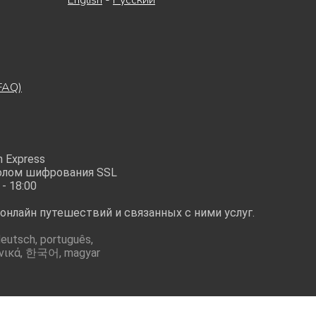
FAQ)
 Express
олом шифрования SSL
 - 18:00
онлайн путешествий и связанных с ними услуг.
eutsch, português,
λληνικά, 한국어, magyar