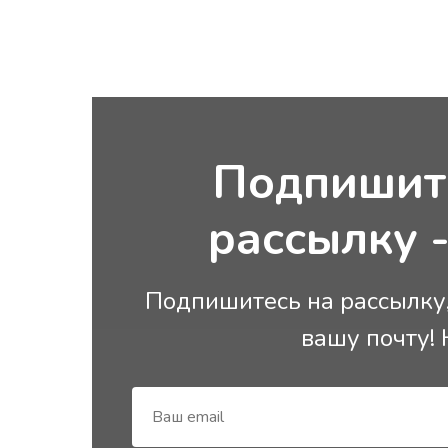
Полное покрытие.
Мгновенное подтверждение
(Моментальное
бронирование)
Неограниченный пробег (Без
ограничения пробега)
Частичная предоплата
Подпишит
Новое авто
Бесплатная отмена
рассылку -
100 € в день
1600 € — месяц
Подпишитесь на рассылку
вашу почту!