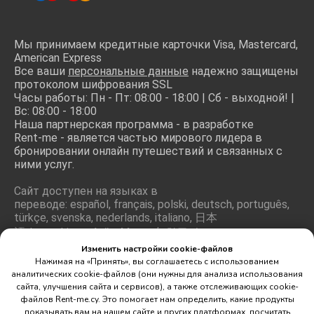
Мы принимаем кредитные карточки Visa, Mastercard,
American Express
Все ваши
персональные данные
надежно защищены
протоколом шифрования SSL
Часы работы: Пн - Пт: 08:00 - 18:00 | Сб - выходной! |
Вс: 08:00 - 18:00
Наша партнерская программа - в разработке
Rent-me - является частью мирового лидера в
бронировании онлайн путешествий и связанных с
ними услуг.
Сайт доступен на языках в
переводе: español, français, polski, deutsch, português,
türkçe, svenska, nederlands, italiano, 日本
語, hrvatski, română, ελληνικά, 한국어, magyar
Изменить настройки cookie-файлов
Нажимая на «Принять», вы соглашаетесь с использованием
аналитических cookie-файлов (они нужны для анализа использования
сайта, улучшения сайта и сервисов), а также отслеживающих cookie-
файлов Rent-me.cy. Это помогает нам определить, какие продукты
показывать вам на нашем сайте и других платформах, посчитать