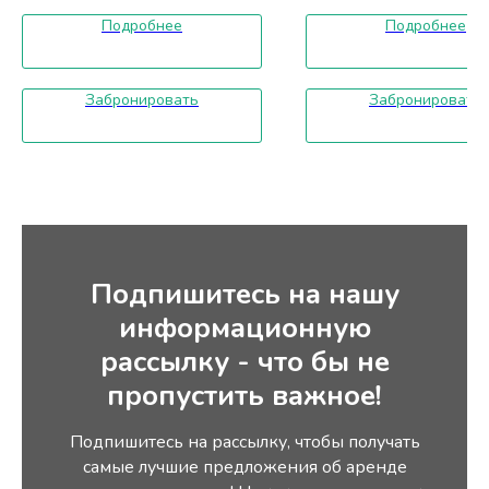
Кондиционер,Количество
дверей: 4, Количество мест:
Подробнее
Подробнее
5
Без депозита
Забронировать
Забронировать
Год выпуска:
2018
Страховка: Минимальная
защита - Базовая защита -
Полное покрытие.
Мгновенное
подтверждение
(Моментальное
Подпишитесь на нашу
бронирование)
информационную
Неограниченный пробег
(Без ограничения пробега)
рассылку - что бы не
Частичная предоплата
пропустить важное!
Новое авто
Бесплатная отмена
Подпишитесь на рассылку, чтобы получать
30 € в день
самые лучшие предложения об аренде