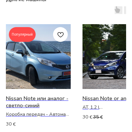
Популярный
Nissan Note или аналог -
Nissan Note or ana
светло-синий
AT, 1.2 l
Коробка передач - Автомат,
30
35
€
€
€ 30 — day
1.2 л, передний привод, тип
30
€
топлива - бензин
€ 480 — month